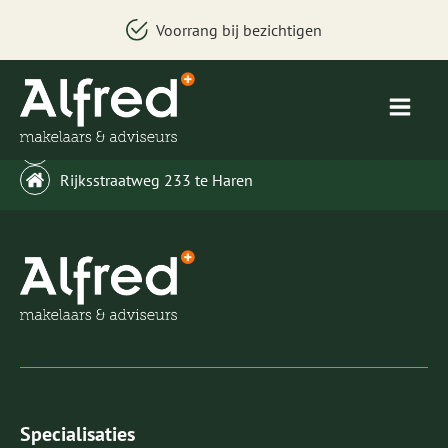
Voorrang bij bezichtigen
welkom@alfredbakker.nl
Rijksstraatweg 233 te Haren
Specialisaties