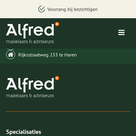
Voorrang bij bezichtigen
welkom@alfredbakker.nl
Rijksstraatweg 233 te Haren
Specialisaties