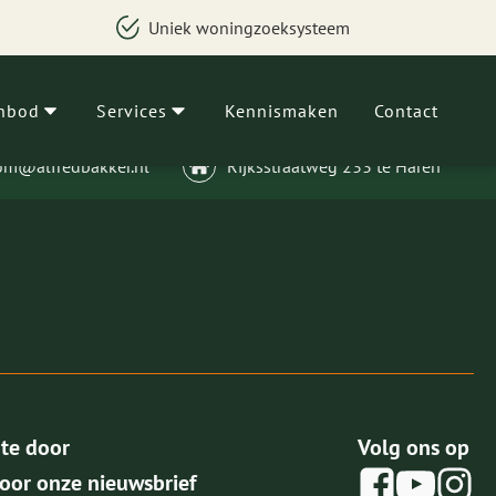
Uniek woningzoeksysteem
nbod
Services
Kennismaken
Contact
om@alfredbakker.nl
Rijksstraatweg 233 te Haren
gte door
Volg ons op
voor onze nieuwsbrief