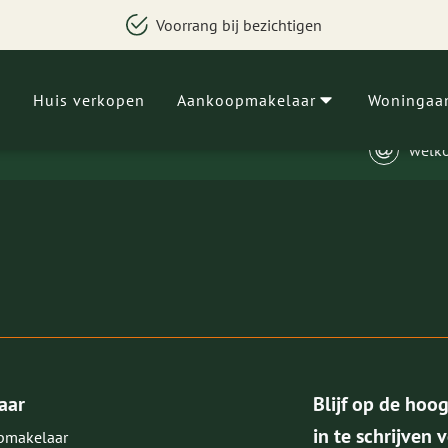
Voorrang bij bezichtigen
Huis verkopen
Aankoopmakelaar
Woningaa
welk
aar
Blijf op de hoo
in te schrijven 
pmakelaar