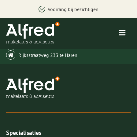
Voorrang bij bezichtigen
welkom@alfredbakker.nl
Rijksstraatweg 233 te Haren
Specialisaties