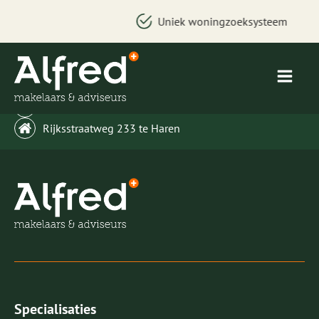
Uniek woningzoeksysteem
welkom@alfredbakker.nl
Rijksstraatweg 233 te Haren
Specialisaties