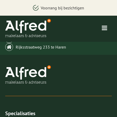
Voorrang bij bezichtigen
welkom@alfredbakker.nl
Rijksstraatweg 233 te Haren
Specialisaties