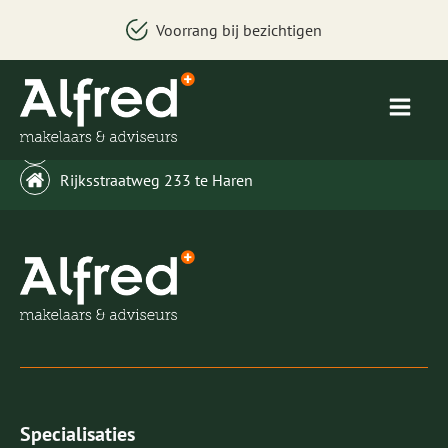
Voorrang bij bezichtigen
welkom@alfredbakker.nl
Rijksstraatweg 233 te Haren
Specialisaties