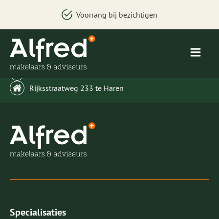
Voorrang bij bezichtigen
welkom@alfredbakker.nl
Rijksstraatweg 233 te Haren
Specialisaties