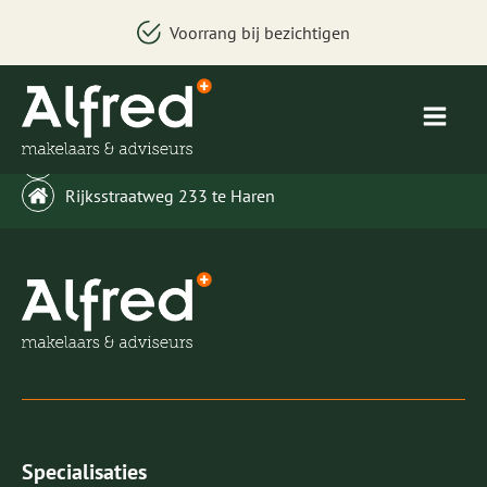
Voorrang bij bezichtigen
welkom@alfredbakker.nl
Rijksstraatweg 233 te Haren
Specialisaties