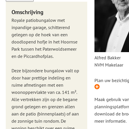
Omschrijving
Royale patiobungalow met
inpandige garage, schitterend
gelegen op de hoek van een
doodlopend hofje in het Hoornse
Park tussen het Paterwoldsemeer
en de Piccardhofplas.
Alfred Bakker
NVM Makelaar
Deze bijzondere bungalow valt op
door haar prettige indeling en
Plan uw bezichti
ruime afmetingen met een
woonoppervlakte van ca. 141 m².
Alle vertrekken zijn op de begane
Maak gebruik va
grond gelegen en grenzen allen
planningsplatfor
aan de patio (binnenplaats) of aan
download de bro
de zonnige tuin rondom. De
meer informatie.
woning beschikt over een ruime