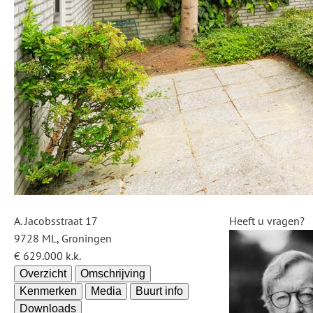
A. Jacobsstraat 17
Heeft u vragen?
9728 ML, Groningen
€ 629.000 k.k.
Overzicht
Omschrijving
Kenmerken
Media
Buurt info
Downloads