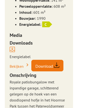
Woonoppervlakte:
141 m²
Perceeloppervlakte:
608 m²
Inhoud:
601 m³
Bouwjaar:
1990
Energielabel:
C
Media
Downloads
Energielabel
Bekijken
Download
Omschrijving
Royale patiobungalow met
inpandige garage, schitterend
gelegen op de hoek van een
doodlopend hofje in het Hoornse
Park tussen het Paterwoldsemeer