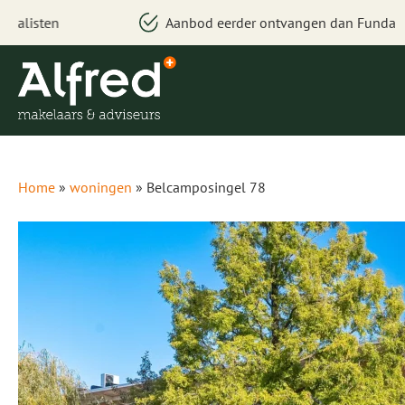
n
Aanbod eerder ontvangen dan Funda
Home
»
woningen
»
Belcamposingel 78