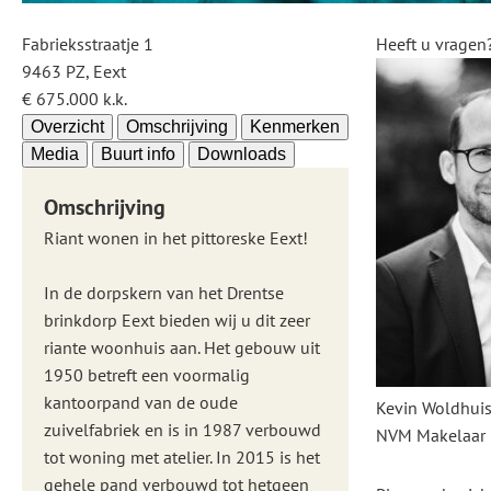
Fabrieksstraatje 1
Heeft u vragen
9463 PZ, Eext
€ 675.000 k.k.
Overzicht
Omschrijving
Kenmerken
Media
Buurt info
Downloads
Omschrijving
Riant wonen in het pittoreske Eext!
In de dorpskern van het Drentse
brinkdorp Eext bieden wij u dit zeer
riante woonhuis aan. Het gebouw uit
1950 betreft een voormalig
kantoorpand van de oude
Kevin Woldhui
zuivelfabriek en is in 1987 verbouwd
NVM Makelaar
tot woning met atelier. In 2015 is het
gehele pand verbouwd tot hetgeen