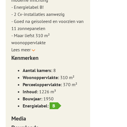
moderne inrichting
- Energielabel B!
- 2 Cv-installaties aanwezig
- Goed na geïsoleerd en voorzien van
11 zonnepanelen
- Maar liefst 310 m²
woonoppervlakte
Lees meer
Kenmerken
Aantal kamers:
8
Woonoppervlakte:
310 m²
Perceeloppervlakte:
370 m²
Inhoud:
1226 m³
Bouwjaar:
1950
Energielabel:
B
Media