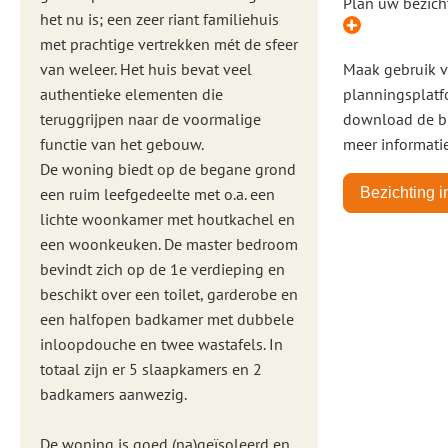
Plan uw bezich
het nu is; een zeer riant familiehuis
met prachtige vertrekken mét de sfeer
van weleer. Het huis bevat veel
Maak gebruik 
authentieke elementen die
planningsplatf
teruggrijpen naar de voormalige
download de b
functie van het gebouw.
meer informatie
De woning biedt op de begane grond
een ruim leefgedeelte met o.a. een
Bezichting 
lichte woonkamer met houtkachel en
een woonkeuken. De master bedroom
bevindt zich op de 1e verdieping en
beschikt over een toilet, garderobe en
een halfopen badkamer met dubbele
inloopdouche en twee wastafels. In
totaal zijn er 5 slaapkamers en 2
badkamers aanwezig.
De woning is goed (na)geïsoleerd en