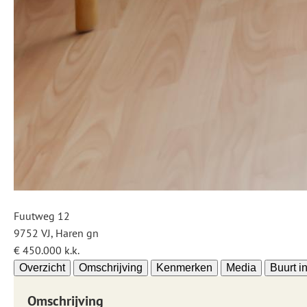
Fuutweg 12
9752 VJ, Haren gn
€ 450.000 k.k.
Overzicht
Omschrijving
Kenmerken
Media
Buurt i
Omschrijving