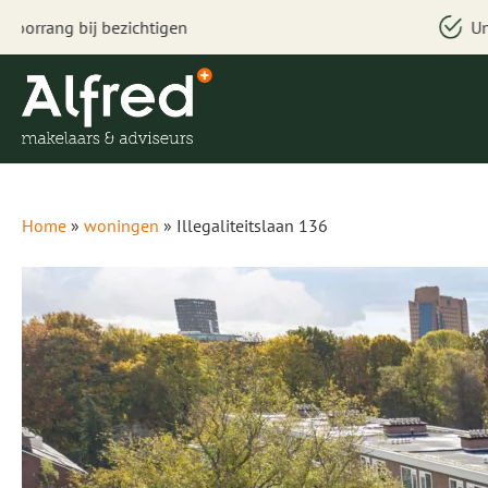
Uniek woningzoeksysteem
Home
»
woningen
»
Illegaliteitslaan 136