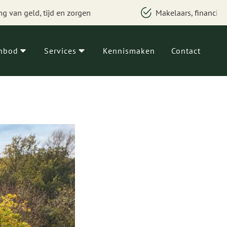
Makelaars, financieel adviseurs en verbouwspecialisten
nbod
Services
Kennismaken
Contact