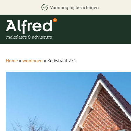
ng bij bezichtigen
Uniek wo
Home
»
woningen
»
Kerkstraat 271