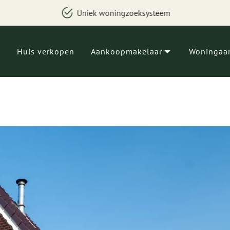
ningzoeksysteem
Besparing van g
Huis verkopen
Aankoopmakelaar
Woningaa