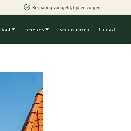
eld, tijd en zorgen
Makelaars, financieel advis
nbod
Services
Kennismaken
Contact