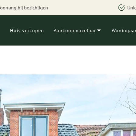
Uniek woningzoeksysteem
Huis verkopen
Aankoopmakelaar
Woningaa