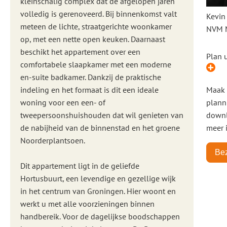
kleinschalig complex dat de afgelopen jaren
volledig is gerenoveerd. Bij binnenkomst valt
Kevin
meteen de lichte, straatgerichte woonkamer
NVM 
op, met een nette open keuken. Daarnaast
beschikt het appartement over een
Plan 
comfortabele slaapkamer met een moderne
en-suite badkamer. Dankzij de praktische
indeling en het formaat is dit een ideale
Maak 
woning voor een een- of
plann
tweepersoonshuishouden dat wil genieten van
downl
de nabijheid van de binnenstad en het groene
meer 
Noorderplantsoen.
Bez
Dit appartement ligt in de geliefde
Hortusbuurt, een levendige en gezellige wijk
in het centrum van Groningen. Hier woont en
werkt u met alle voorzieningen binnen
handbereik. Voor de dagelijkse boodschappen