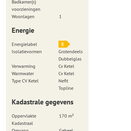
Badkamer(s)
voorzieningen
Woonlagen
1
Energie
Energielabel
E
Isolatievormen
Grotendeels
Dubbelglas
Verwarming
Cv Ketel
Warmwater
Cv Ketel
Type CV Ketel
Nefit
Topline
Kadastrale gegevens
Oppervlakte
170 m²
Kadastraal
Omvang
Geheel