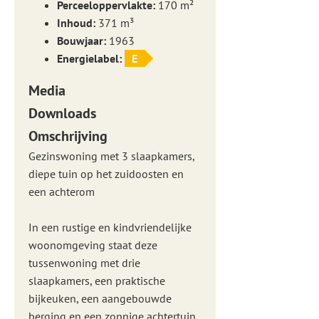
Perceeloppervlakte:
170 m²
Inhoud:
371 m³
Bouwjaar:
1963
Energielabel:
E
Media
Downloads
Omschrijving
Gezinswoning met 3 slaapkamers,
diepe tuin op het zuidoosten en
een achterom
In een rustige en kindvriendelijke
woonomgeving staat deze
tussenwoning met drie
slaapkamers, een praktische
bijkeuken, een aangebouwde
berging en een zonnige achtertuin