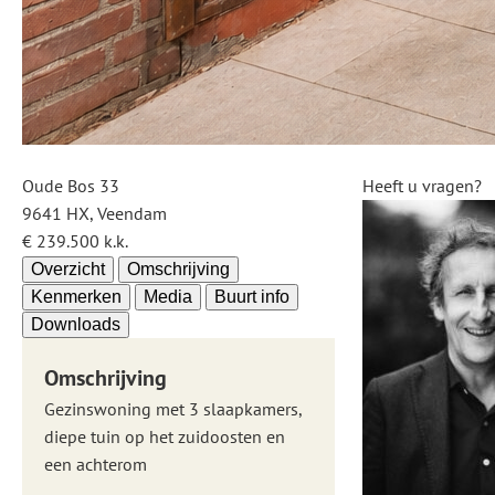
Oude Bos 33
Heeft u vragen?
9641 HX, Veendam
€ 239.500 k.k.
Overzicht
Omschrijving
Kenmerken
Media
Buurt info
Downloads
Omschrijving
Gezinswoning met 3 slaapkamers,
diepe tuin op het zuidoosten en
een achterom