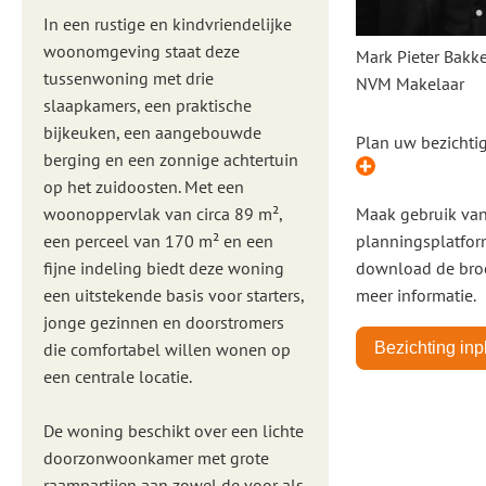
In een rustige en kindvriendelijke
woonomgeving staat deze
Mark Pieter Bakke
tussenwoning met drie
NVM Makelaar
slaapkamers, een praktische
bijkeuken, een aangebouwde
Plan uw bezichti
berging en een zonnige achtertuin
op het zuidoosten. Met een
woonoppervlak van circa 89 m²,
Maak gebruik va
een perceel van 170 m² en een
planningsplatfor
fijne indeling biedt deze woning
download de bro
een uitstekende basis voor starters,
meer informatie.
jonge gezinnen en doorstromers
die comfortabel willen wonen op
Bezichting in
een centrale locatie.
De woning beschikt over een lichte
doorzonwoonkamer met grote
raampartijen aan zowel de voor als