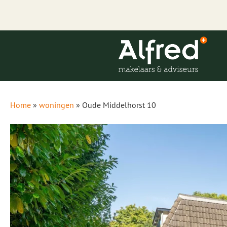
Home
»
woningen
»
Oude Middelhorst 10