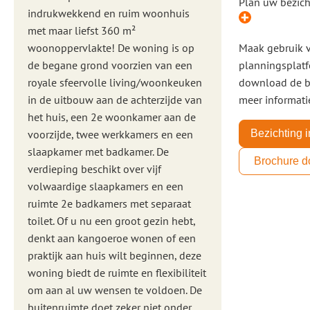
Plan uw bezich
indrukwekkend en ruim woonhuis
met maar liefst 360 m²
woonoppervlakte! De woning is op
Maak gebruik 
de begane grond voorzien van een
planningsplatf
royale sfeervolle living/woonkeuken
download de b
in de uitbouw aan de achterzijde van
meer informati
het huis, een 2e woonkamer aan de
voorzijde, twee werkkamers en een
Bezichting 
slaapkamer met badkamer. De
Brochure 
verdieping beschikt over vijf
volwaardige slaapkamers en een
ruimte 2e badkamers met separaat
toilet. Of u nu een groot gezin hebt,
denkt aan kangoeroe wonen of een
praktijk aan huis wilt beginnen, deze
woning biedt de ruimte en flexibiliteit
om aan al uw wensen te voldoen. De
buitenruimte doet zeker niet onder