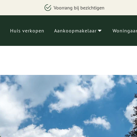
Uniek woningzoeksysteem
Huis verkopen
Aankoopmakelaar
Woningaa