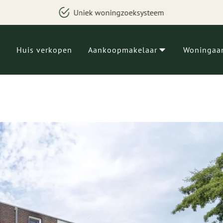
teem
Besparing van geld, tijd en
Huis verkopen
Aankoopmakelaar
Woningaa