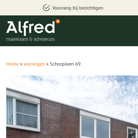
htigen
Uniek woningzoeksys
Home
»
woningen
»
Schorpioen 69