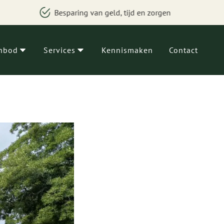
 zorgen
Makelaars, financieel adviseurs en verb
nbod
Services
Kennismaken
Contact