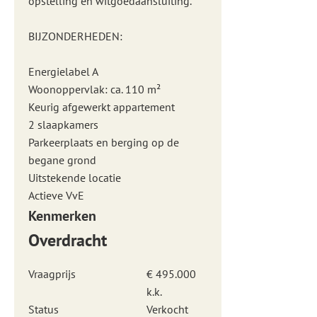
opstelling en witgoedaansluiting.
BIJZONDERHEDEN:
Energielabel A
Woonoppervlak: ca. 110 m²
Keurig afgewerkt appartement
2 slaapkamers
Parkeerplaats en berging op de
begane grond
Uitstekende locatie
Actieve VvE
Kenmerken
Overdracht
Vraagprijs
€ 495.000
k.k.
Status
Verkocht