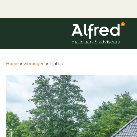
Home
»
woningen
»
Tjalk 2