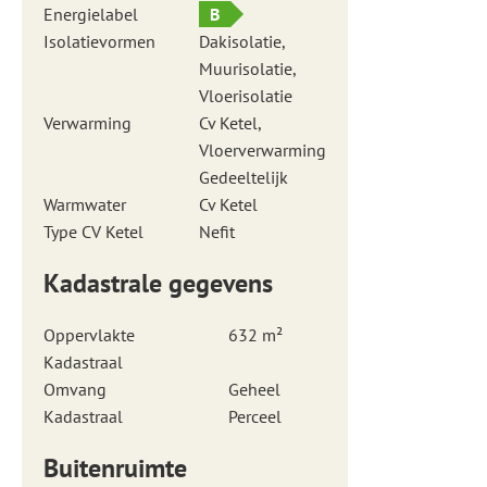
Energielabel
B
Isolatievormen
Dakisolatie,
Muurisolatie,
Vloerisolatie
Verwarming
Cv Ketel,
Vloerverwarming
Gedeeltelijk
Warmwater
Cv Ketel
Type CV Ketel
Nefit
Kadastrale gegevens
Oppervlakte
632 m²
Kadastraal
Omvang
Geheel
Kadastraal
Perceel
Buitenruimte