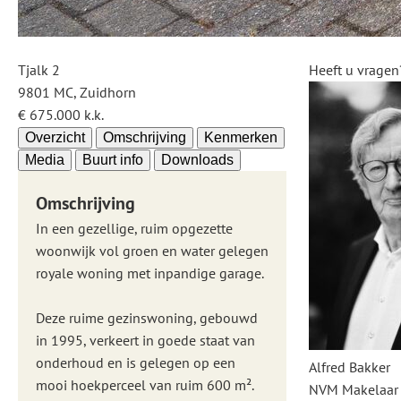
Tjalk 2
Heeft u vragen
9801 MC, Zuidhorn
€ 675.000 k.k.
Overzicht
Omschrijving
Kenmerken
Media
Buurt info
Downloads
Omschrijving
In een gezellige, ruim opgezette
woonwijk vol groen en water gelegen
royale woning met inpandige garage.
Deze ruime gezinswoning, gebouwd
in 1995, verkeert in goede staat van
onderhoud en is gelegen op een
Alfred Bakker
mooi hoekperceel van ruim 600 m².
NVM Makelaar