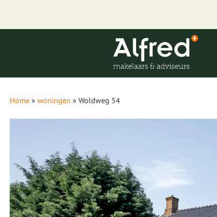
Home
»
woningen
»
Woldweg 54