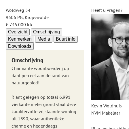
Woldweg 54
Heeft u vragen?
9606 PG, Kropswolde
€ 745.000 k.k.
Overzicht
Omschrijving
Kenmerken
Media
Buurt info
Downloads
Omschrijving
Charmante woonboerderij op
riant perceel aan de rand van
natuurgebied!
Riant gelegen op totaal 6.991
vierkante meter grond staat deze
Kevin Woldhuis
karaktervolle vrijstaande woning
NVM Makelaar
uit 1890, waar authentieke
charme en hedendaags
Plan uw bezichtigi