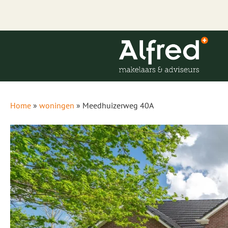
Home
»
woningen
»
Meedhuizerweg 40A