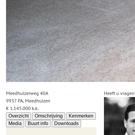
Meedhuizerweg 40A
Heeft u vragen
9937 PA, Meedhuizen
€ 1.145.000 k.k.
Overzicht
Omschrijving
Kenmerken
Media
Buurt info
Downloads