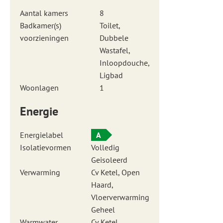
Aantal kamers
8
Badkamer(s)
Toilet,
voorzieningen
Dubbele
Wastafel,
Inloopdouche,
Ligbad
Woonlagen
1
Energie
Energielabel
A
Isolatievormen
Volledig
Geisoleerd
Verwarming
Cv Ketel, Open
Haard,
Vloerverwarming
Geheel
Warmwater
Cv Ketel