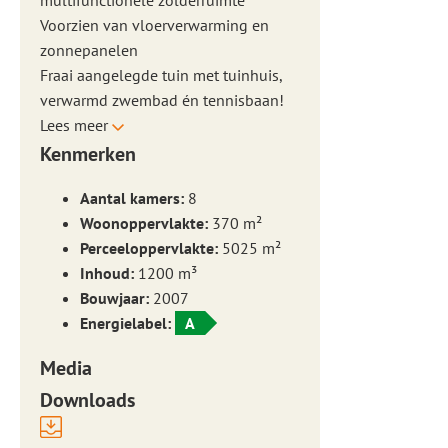
multifunctionele zolderruimte
Voorzien van vloerverwarming en
zonnepanelen
Fraai aangelegde tuin met tuinhuis,
verwarmd zwembad én tennisbaan!
Lees meer
Kenmerken
Aantal kamers:
8
Woonoppervlakte:
370 m²
Perceeloppervlakte:
5025 m²
Inhoud:
1200 m³
Bouwjaar:
2007
Energielabel:
A
Media
Downloads