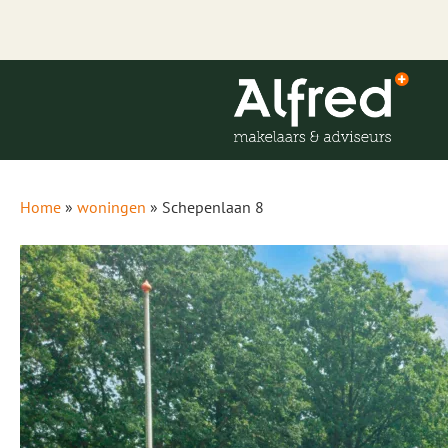
gen
Home
»
woningen
»
Schepenlaan 8