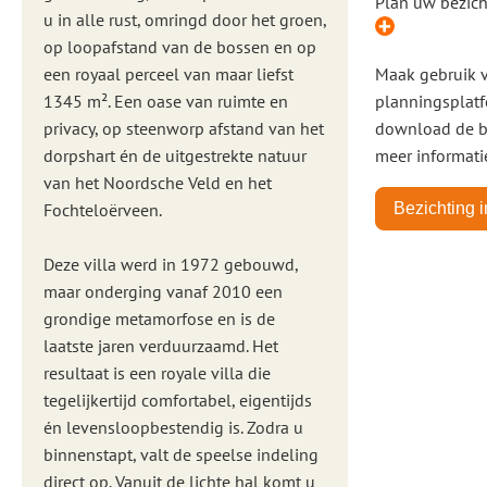
Plan uw bezich
u in alle rust, omringd door het groen,
op loopafstand van de bossen en op
een royaal perceel van maar liefst
Maak gebruik 
1345 m². Een oase van ruimte en
planningsplatf
privacy, op steenworp afstand van het
download de b
dorpshart én de uitgestrekte natuur
meer informati
van het Noordsche Veld en het
Fochteloërveen.
Bezichting 
Deze villa werd in 1972 gebouwd,
maar onderging vanaf 2010 een
grondige metamorfose en is de
laatste jaren verduurzaamd. Het
resultaat is een royale villa die
tegelijkertijd comfortabel, eigentijds
én levensloopbestendig is. Zodra u
binnenstapt, valt de speelse indeling
direct op. Vanuit de lichte hal komt u