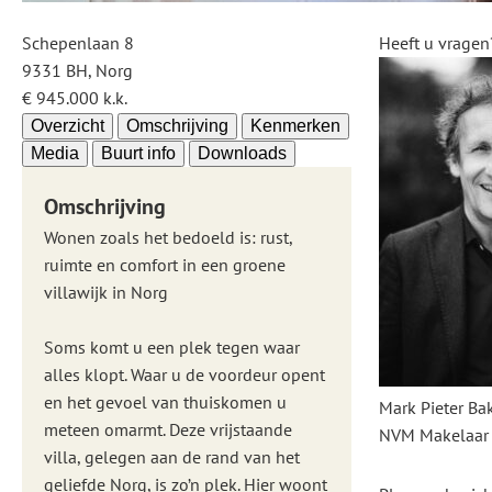
Schepenlaan 8
Heeft u vragen
9331 BH, Norg
€ 945.000 k.k.
Overzicht
Omschrijving
Kenmerken
Media
Buurt info
Downloads
Omschrijving
Wonen zoals het bedoeld is: rust,
ruimte en comfort in een groene
villawijk in Norg
Soms komt u een plek tegen waar
alles klopt. Waar u de voordeur opent
en het gevoel van thuiskomen u
Mark Pieter Ba
meteen omarmt. Deze vrijstaande
NVM Makelaar
villa, gelegen aan de rand van het
geliefde Norg, is zo’n plek. Hier woont